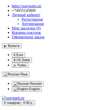
https://xrayparts.ru/
96854155947+
Личный кабинет
Регистрация
Авторизация
Мои закладки (0)
Корзина покупок
Оформление заказа
р.
Валюта
€ Euro
$ US Dollar
р. Рубль
Язык
Russian
English
0 товар(ов) - 0.00 р.