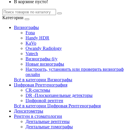
В корзине пусто!
Категории
Визиографы
Fona
Handy HDR
KaVo
Owandy Radiology
Vatech
Визиографы б/у
Новые визиографы
Настроить, установить или проверить визиограф
онлайн
Всё в категории Визиографы
Цифровая Рентгенография
CR-системы
DR -Плоскопанельные детекторы
Цифровой рентген
Всё в категории Цифровая Рентгенография
Денситометры
Рентген в стоматологии
Дентальные рентгены
Дентальные томографы