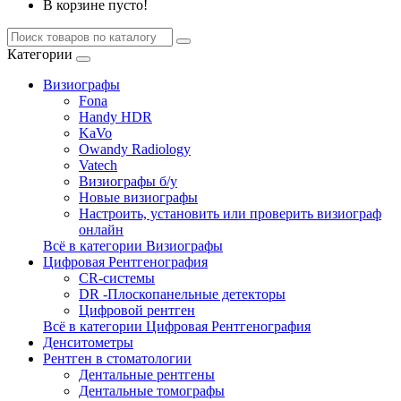
В корзине пусто!
Категории
Визиографы
Fona
Handy HDR
KaVo
Owandy Radiology
Vatech
Визиографы б/у
Новые визиографы
Настроить, установить или проверить визиограф
онлайн
Всё в категории Визиографы
Цифровая Рентгенография
CR-системы
DR -Плоскопанельные детекторы
Цифровой рентген
Всё в категории Цифровая Рентгенография
Денситометры
Рентген в стоматологии
Дентальные рентгены
Дентальные томографы