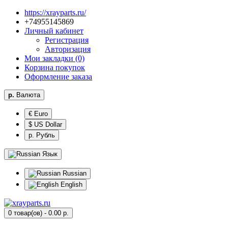
https://xrayparts.ru/
96854155947+
Личный кабинет
Регистрация
Авторизация
Мои закладки (0)
Корзина покупок
Оформление заказа
р.
Валюта
€ Euro
$ US Dollar
р. Рубль
Язык
Russian
English
0 товар(ов) - 0.00 р.