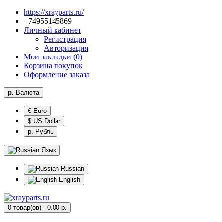
https://xrayparts.ru/
96854155947+
Личный кабинет
Регистрация
Авторизация
Мои закладки (0)
Корзина покупок
Оформление заказа
р.
Валюта
€ Euro
$ US Dollar
р. Рубль
Язык
Russian
English
0 товар(ов) - 0.00 р.