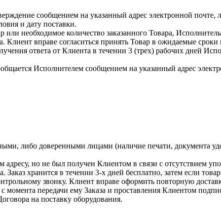
тверждение сообщением на указанный адрес электронной почте, 
ловия и дату поставки.
вар или необходимое количество заказанного Товара, Исполните
а. Клиент вправе согласиться принять Товар в ожидаемые сроки
лучения ответа от Клиента в течении 3 (трех) рабочих дней Исп
ообщается Исполнителем сообщением на указанный адрес электр
нными, либо доверенными лицами (наличие печати, документа у
м адресу, но не был получен Клиентом в связи с отсутствием уп
та. Заказ хранится в течении 3-х дней бесплатно, затем если т
нтрольному звонку. Клиент вправе оформить повторную доставку
у с момента передачи ему Заказа и проставления Клиентом подп
Договора на поставку оборудования.