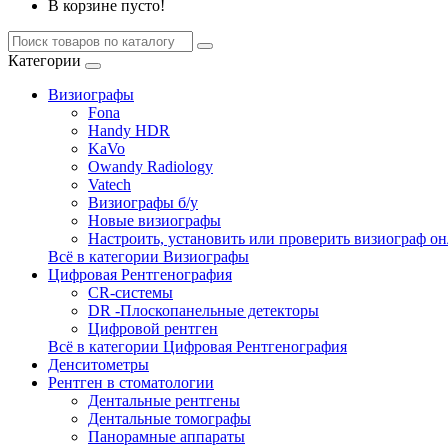
В корзине пусто!
Категории
Визиографы
Fona
Handy HDR
KaVo
Owandy Radiology
Vatech
Визиографы б/у
Новые визиографы
Настроить, установить или проверить визиограф о
Всё в категории Визиографы
Цифровая Рентгенография
CR-системы
DR -Плоскопанельные детекторы
Цифровой рентген
Всё в категории Цифровая Рентгенография
Денситометры
Рентген в стоматологии
Дентальные рентгены
Дентальные томографы
Панорамные аппараты