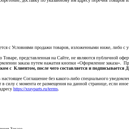
бретение, доставку по указанному им адресу перечня Товаров и
шается с Условиями продажи товаров, изложенными ниже, либо 
о Товаре, представленная на Сайте, не являются публичной офе
ормлении заказа путем нажатия кнопки «Оформление заказа». П
ом с Клиентом, после чего составляется и подписывается Д
в настоящее Соглашение без какого-либо специального уведомлен
 в силу с момента ее размещения на данной странице, если ин
 адресу
https://xrayparts.ru/terms
.
ения Заказа.