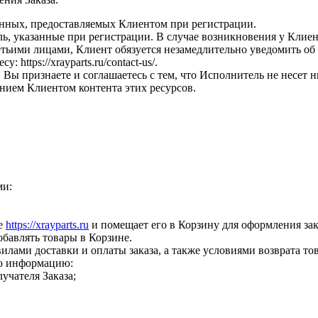
данных, предоставляемых Клиентом при регистрации.
оль, указанные при регистрации. В случае возникновения у Клие
ьими лицами, Клиент обязуется незамедлительно уведомить об 
 https://xrayparts.ru/contact-us/.
 Вы признаете и соглашаетесь с тем, что Исполнитель не несет н
анием Клиентом контента этих ресурсов.
ми:
те
https://xrayparts.ru
и помещает его в Корзину для оформления зак
обавлять товары в Корзине.
вилами доставки и оплаты заказа, а также условиями возврата то
ую информацию:
учателя Заказа;